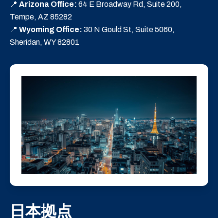
📍
Arizona Office:
64 E Broadway Rd, Suite 200,
Tempe, AZ 85282
📍
Wyoming Office:
30 N Gould St, Suite 5060,
Sheridan, WY 82801
日本拠点