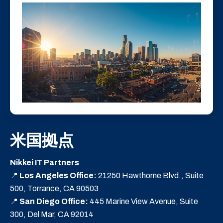
米国拠点
Nikkei IT Partners
📍
Los Angeles Office:
21250 Hawthorne Blvd., Suite
500, Torrance, CA 90503
📍
San Diego Office:
445 Marine View Avenue, Suite
300, Del Mar, CA 92014