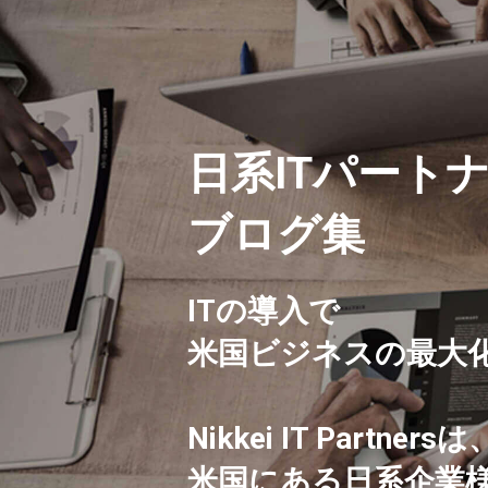
日系ITパート
ブログ集
ITの導入で
米国ビジネスの最大
Nikkei IT Partnersは
米国にある日系企業