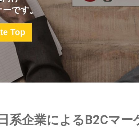
ナーです。
te Top
日系企業によるB2Cマー