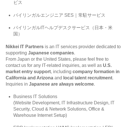
ビス
バイリンガルエンジニア SES｜常駐サービス
バイリンガルITヘルプデスクサービス（日本・米
国）
Nikkei IT Partners
is an IT services provider dedicated to
supporting
Japanese companies
.
From Japan or the United States, please feel free to
contact us for any IT-related inquiries, as well as
U.S.
market entry support
, including
company formation in
California and Arizona
and
local talent recruitment
.
Inquiries in
Japanese are always welcome
.
Business IT Solutions
(Website Development, IT Infrastructure Design, IT
Security, Cloud & Network Solutions, Office &
Warehouse Internet Setup)